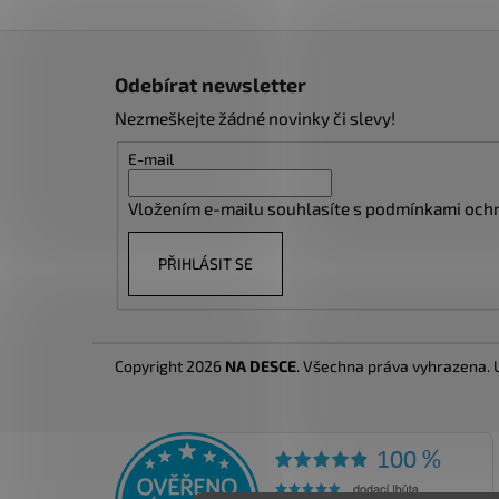
Z
á
Odebírat newsletter
p
Nezmeškejte žádné novinky či slevy!
a
t
E-mail
í
Vložením e-mailu souhlasíte s
podmínkami ochr
PŘIHLÁSIT SE
Copyright 2026
NA DESCE
. Všechna práva vyhrazena.