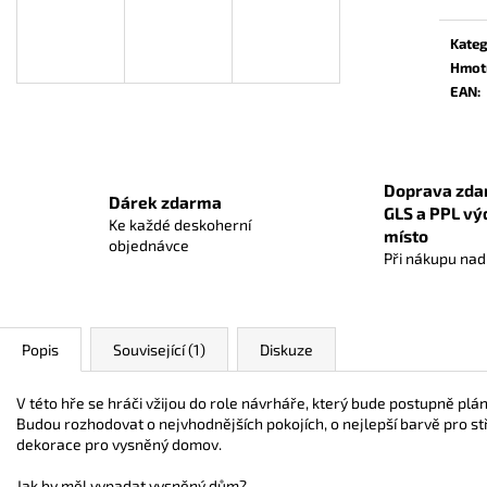
Měrn
RUMMIKUB MINI
KOI
cena:
369 Kč
939 Kč
Kateg
Původně:
1 059 
Hmot
EAN
:
Doprava zda
Dárek zdarma
GLS a PPL vý
Ke každé deskoherní
místo
objednávce
Při nákupu na
Popis
Související (1)
Diskuze
V této hře se hráči vžijou do role návrháře, který bude postupně pláno
Budou rozhodovat o nejvhodnějších pokojích, o nejlepší barvě pro stř
dekorace pro vysněný domov.
Jak by měl vypadat vysněný dům?