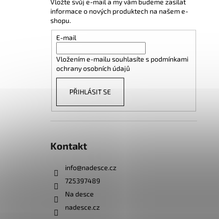
Vložte svůj e-mail a my vám budeme zasílat
informace o nových produktech na našem e-
shopu.
E-mail
Vložením e-mailu souhlasíte s
podmínkami
ochrany osobních údajů
PŘIHLÁSIT SE
Kontakt
info
@
nadesce.cz
725397489
Na desce
nadesce.cz