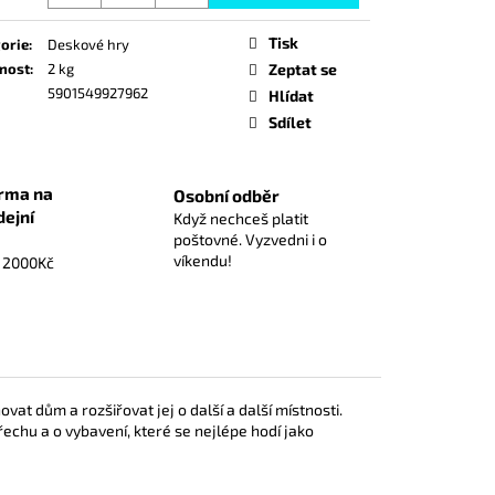
á
Tisk
orie
:
Deskové hry
Kč
nost
:
2 kg
Zeptat se
5901549927962
Hlídat
Sdílet
rma na
Osobní odběr
dejní
Když nechceš platit
poštovné. Vyzvedni i o
víkendu!
d 2000Kč
vat dům a rozšiřovat jej o další a další místnosti.
echu a o vybavení, které se nejlépe hodí jako