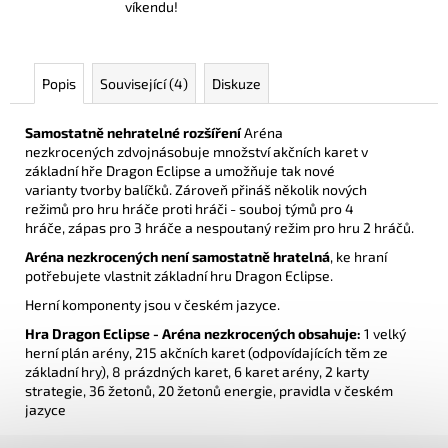
víkendu!
Popis
Související (4)
Diskuze
Samostatně nehratelné rozšíření
Aréna
nezkrocených zdvojnásobuje množství akčních karet v
základní hře Dragon Eclipse a umožňuje tak nové
varianty tvorby balíčků. Zároveň přináš několik nových
režimů pro hru hráče proti hráči - souboj týmů pro 4
hráče, zápas pro 3 hráče a nespoutaný režim pro hru 2 hráčů.
Aréna nezkrocených není samostatně hratelná
, ke hraní
potřebujete vlastnit
základní hru Dragon Eclipse.
Herní komponenty jsou v českém jazyce.
Hra Dragon Eclipse - Aréna nezkrocených obsahuje:
1 velký
herní plán arény, 215 akčních karet (odpovídajících těm ze
základní hry), 8 prázdných karet, 6 karet arény, 2 karty
strategie, 36 žetonů, 20 žetonů energie, pravidla v českém
jazyce