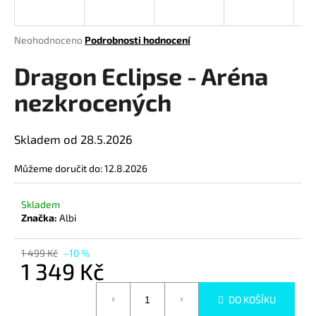
a
j
Průměrné
Neohodnoceno
Podrobnosti hodnocení
í
hodnocení
produktu
Dragon Eclipse - Aréna
t
je
?
0,0
nezkrocených
z
5
hvězdiček.
Skladem od 28.5.2026
HLEDAT
Můžeme doručit do:
12.8.2026
Skladem
Značka:
Albi
D
o
1 499 Kč
–10 %
p
1 349 Kč
o
r
Měrná
DO KOŠÍKU
cena:
u