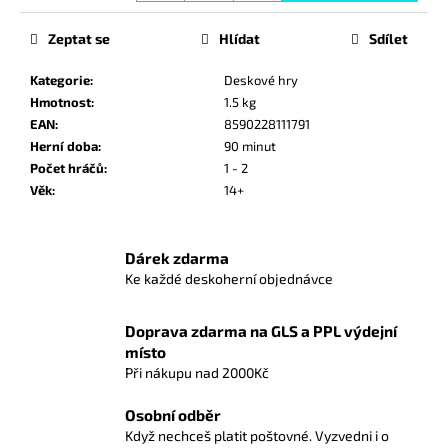
č
u
Zeptat se
Hlídat
Sdílet
j
e
Kategorie
:
Deskové hry
m
Hmotnost
:
1.5 kg
e
EAN
:
8590228111791
Herní doba
:
90 minut
Počet hráčů
:
1 - 2
POKÉMON
TCG:
Věk
:
14+
MEGA
EVOLUTION
-
Dárek zdarma
PITCH
BLACK
Ke každé deskoherní objednávce
BOOSTER
BUNDLE
Doprava zdarma na GLS a PPL výdejní
999
místo
Kč
Při nákupu nad 2000Kč
Osobní odběr
Když nechceš platit poštovné. Vyzvedni i o