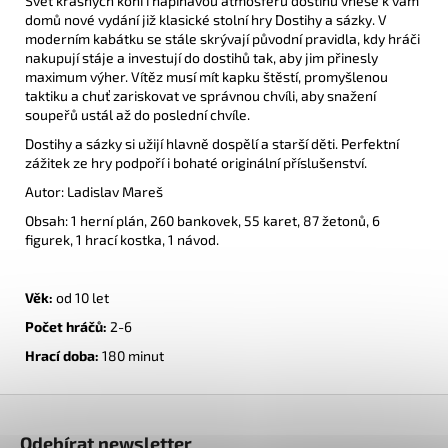
Svět krásných koní i napínavou atmosféru dostihů vnese k vám
domů nové vydání již klasické stolní hry Dostihy a sázky. V
moderním kabátku se stále skrývají původní pravidla, kdy hráči
nakupují stáje a investují do dostihů tak, aby jim přinesly
maximum výher. Vítěz musí mít kapku štěstí, promyšlenou
taktiku a chuť zariskovat ve správnou chvíli, aby snažení
soupeřů ustál až do poslední chvíle.
Dostihy a sázky si užijí hlavně dospělí a starší děti. Perfektní
zážitek ze hry podpoří i bohaté originální příslušenství.
Autor: Ladislav Mareš
Obsah: 1 herní plán, 260 bankovek, 55 karet, 87 žetonů, 6
figurek, 1 hrací kostka, 1 návod.
Věk:
od 10 let
Počet hráčů:
2
-6
Hrací doba:
180 minut
Z
á
Odebírat newsletter