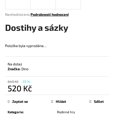
a
j
Průměrné
Neohodnoceno
Podrobnosti hodnocení
í
hodnocení
produktu
Dostihy a sázky
t
je
?
0,0
z
5
Položka byla vyprodána…
hvězdiček.
HLEDAT
Na dotaz
Značka:
Dino
D
649 Kč
–19 %
520 Kč
o
p
Měrná
o
cena:
Zeptat se
Hlídat
Sdílet
r
u
Kategorie
:
Rodinné hry