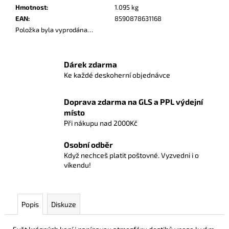
č
Hmotnost
:
1.095 kg
u
EAN
:
8590878631168
j
Položka byla vyprodána…
e
m
e
Dárek zdarma
Ke každé deskoherní objednávce
POKÉMON
UP:
Doprava zdarma na GLS a PPL výdejní
GS
místo
PIKACHU
Při nákupu nad 2000Kč
-
A4
ALBUM
Osobní odběr
NA
Když nechceš platit poštovné. Vyzvedni i o
180
víkendu!
KARET
299
Kč
Popis
Diskuze