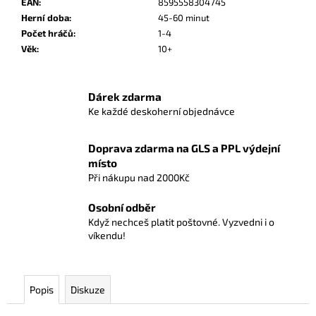
č
EAN
:
8595558304745
u
Herní doba
:
45-60 minut
j
Počet hráčů
:
1-4
e
Věk
:
10+
m
e
Dárek zdarma
Ke každé deskoherní objednávce
NORTHGARD:
ZEMĚ
NEPOZNANÉ
Doprava zdarma na GLS a PPL výdejní
-
místo
DIVOČINA
Při nákupu nad 2000Kč
580
Kč
Osobní odběr
Když nechceš platit poštovné. Vyzvedni i o
víkendu!
Popis
Diskuze