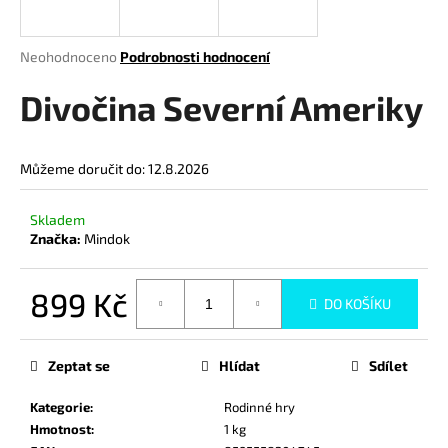
a
j
Průměrné
Neohodnoceno
Podrobnosti hodnocení
í
hodnocení
produktu
Divočina Severní Ameriky
t
je
?
0,0
z
Můžeme doručit do:
12.8.2026
5
hvězdiček.
Skladem
HLEDAT
Značka:
Mindok
899 Kč
DO KOŠÍKU
D
Měrná
o
cena:
p
Zeptat se
Hlídat
Sdílet
o
r
Kategorie
:
Rodinné hry
u
Hmotnost
:
1 kg