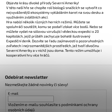
Objevte krásu divoké přírody Severní Ameriky!
V této naší hře se chopíte rolí biologů snažících se vytvořit co
nejvyváženější ekosystémy vykládáním karet na svou desku a
využíváním zvláštních akcí.
Hra nabízí několik různých herních režimů. Můžete se
spoluhráči soutěžit, komu se podaří získat více bodů. Nebo se
můžete vydat na sólovou vzrušující vědeckou expedici o 20
kapitolách, jejiž průběh zachycuje bohatě ilustrovaný
Expediční deník. Dozvíte se řadu zajímavostí o pozoruhodných
zvířatech i nejrozmanitějších prostředích, jež tvoří divočinu
Severní Ameriky a v nichž jsou doma. Tento režim umožňuje i
kooperativní hru více hráčů.
Z
á
Odebírat newsletter
p
Nezmeškejte žádné novinky či slevy!
a
t
E-mail
í
Vložením e-mailu souhlasíte s
podmínkami ochrany
osobních údajů