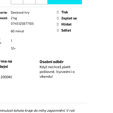
ICE)
Tisk
orie
:
Deskové hry
nost
:
2 kg
Zeptat se
0745125877105
Hlídat
Sdílet
60 minut
t
1
ů
:
12+
rma na
Osobní odběr
dejní
Když nechceš platit
poštovné. Vyzvedni i o
víkendu!
d 2000Kč
a minulost tohoto kraje do mlhy zapomnění. V roli