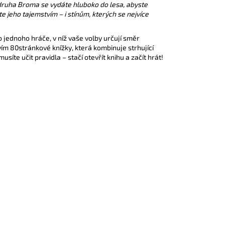
druha Broma se vydáte hluboko do lesa, abyste
ste jeho tajemstvím – i stínům, kterých se nejvíce
 jednoho hráče, v níž vaše volby určují směr
vím 80stránkové knížky, která kombinuje strhující
íte učit pravidla – stačí otevřít knihu a začít hrát!