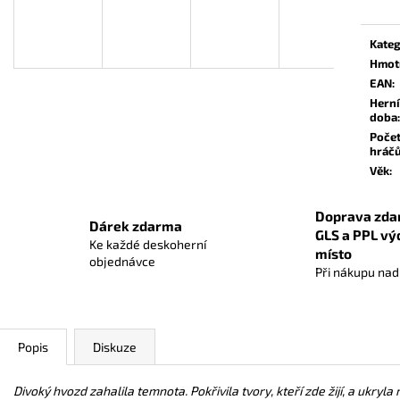
POKÉMON TCG: MEGA EVOLUTION -
SAGRADA (2. ED
PITCH BLACK BOOSTER BUNDLE
849 Kč
Kateg
999 Kč
Původně:
949 Kč
Hmot
EAN
:
Herní
doba
:
Poče
hráč
Věk
:
Doprava zda
Dárek zdarma
GLS a PPL vý
Ke každé deskoherní
místo
objednávce
Při nákupu na
Popis
Diskuze
Divoký hvozd zahalila temnota. Pokřivila tvory, kteří zde žijí, a ukryl