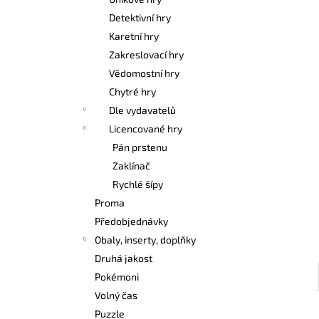
POKÉMON TCG: FIRST PARTNER
l
ILLUSTRATION COLLECTION - SERIES 3
Detektivní hry
1 099 Kč
Karetní hry
Zakreslovací hry
Vědomostní hry
Chytré hry
Dle vydavatelů
Licencované hry
Pán prstenu
Zaklínač
Rychlé šípy
Proma
Předobjednávky
Obaly, inserty, doplňky
Druhá jakost
Pokémoni
Volný čas
Puzzle