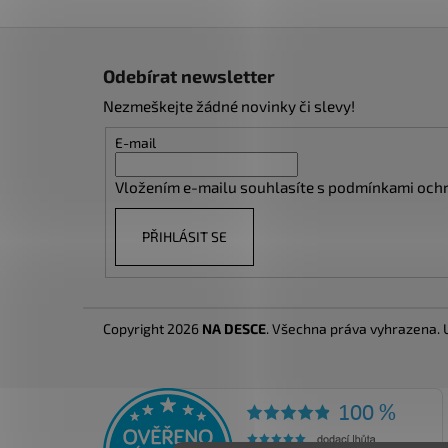
Z
á
Odebírat newsletter
p
Nezmeškejte žádné novinky či slevy!
a
t
E-mail
í
Vložením e-mailu souhlasíte s
podmínkami ochr
PŘIHLÁSIT SE
Copyright 2026
NA DESCE
. Všechna práva vyhrazena.