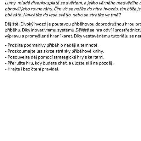
Lumy, mladé dívenky spjaté se světlem, a jejího věrného medvědího 
obnovili jeho rovnováhu. Čím víc se noříte do nitra hvozdu, tím blíže j
obáváte. Navrátíte do lesa světlo, nebo se ztratíte ve tmě?
Dějiště: Divoký hvozd je poutavou příběhovou dobrodružnou hrou pro
příběhu. Díky inovativnímu systému
Dějiště
se hra odvíjí prostřednict
výpravu a promyšlené hraní karet. Díky vestavěnému tutoriálu se nemus
- Prožijte podmanivý příběh o naději a temnotě.
- Prozkoumejte les skrze stránky příběhové knihy.
- Posouvejte děj pomocí strategické hry s kartami.
- Přerušte hru, kdy budete chtít, a uložte si ji na později.
- Hrajte i bez čtení pravidel.