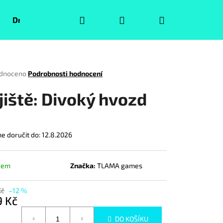
Hledat
Přihlášení
Nákupní
Druhá jakost
Pokémoni
Volný čas
Puzzle
košík
rné
dnoceno
Podrobnosti hodnocení
ení
tu
jiště: Divoký hvozd
 doručit do:
12.8.2026
ček.
dem
Značka:
TLAMA games
Kč
–12 %
Následující
9 Kč
á
DO KOŠÍKU