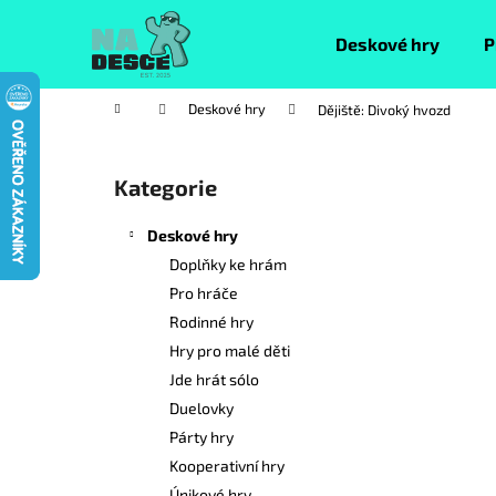
K
Přejít
na
o
Deskové hry
P
obsah
Zpět
Zpět
š
do
do
í
Domů
Deskové hry
Dějiště: Divoký hvozd
k
obchodu
obchodu
P
o
Kategorie
Přeskočit
s
kategorie
t
Deskové hry
r
Doplňky ke hrám
a
Pro hráče
n
Rodinné hry
n
Hry pro malé děti
í
Jde hrát sólo
p
Duelovky
a
Párty hry
n
Kooperativní hry
e
Únikové hry