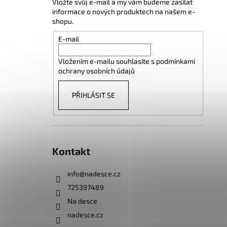
Vložte svůj e-mail a my vám budeme zasílat
informace o nových produktech na našem e-
shopu.
E-mail
Vložením e-mailu souhlasíte s
podmínkami
ochrany osobních údajů
PŘIHLÁSIT SE
Kontakt
info
@
nadesce.cz
725397489
Na desce
nadesce.cz