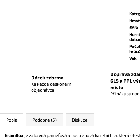
POKÉMON TCG: MEGA EVOLUTION -
SAGRADA (2. ED
Měrn
PITCH BLACK BOOSTER BUNDLE
cena:
849 Kč
Kateg
999 Kč
Původně:
949 Kč
Hmot
EAN
:
Herní
doba
:
Poče
hráč
Věk
:
Doprava zda
Dárek zdarma
GLS a PPL vý
Ke každé deskoherní
místo
objednávce
Při nákupu na
Popis
Podobné (5)
Diskuze
BrainBox
je zábavná paměťová a postřehová karetní hra, která otest