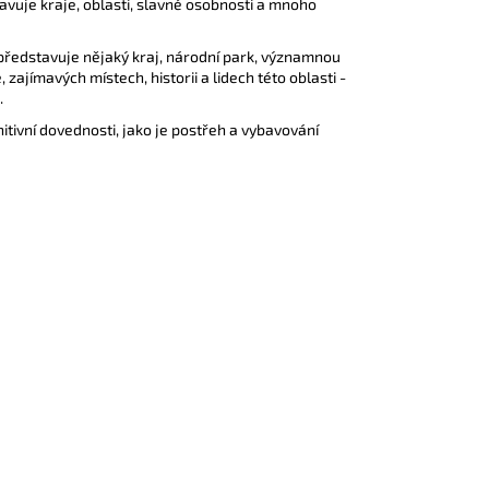
vuje kraje, oblasti, slavné osobnosti a mnoho
 představuje nějaký kraj, národní park, významnou
zajímavých místech, historii a lidech této oblasti -
.
itivní dovednosti, jako je postřeh a vybavování