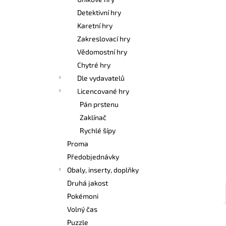
POKÉMON TCG: FIRST PARTNER
l
ILLUSTRATION COLLECTION - SERIES 3
Detektivní hry
1 099 Kč
Karetní hry
Zakreslovací hry
Vědomostní hry
Chytré hry
Dle vydavatelů
Licencované hry
Pán prstenu
Zaklínač
Rychlé šípy
Proma
Předobjednávky
Obaly, inserty, doplňky
Druhá jakost
Pokémoni
Volný čas
Puzzle