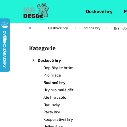
K
Přejít
na
o
Deskové hry
P
obsah
Zpět
Zpět
š
do
do
í
Domů
Deskové hry
Rodinné hry
BrainBo
k
obchodu
obchodu
P
o
Kategorie
Přeskočit
s
kategorie
t
Deskové hry
r
Doplňky ke hrám
a
Pro hráče
n
Rodinné hry
n
Hry pro malé děti
í
Jde hrát sólo
p
Duelovky
a
Párty hry
n
Kooperativní hry
e
Únikové hry