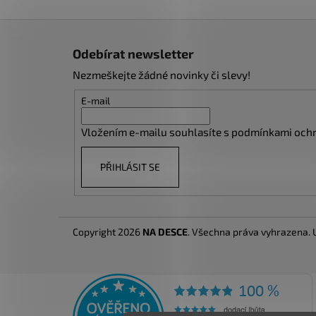
Z
á
Odebírat newsletter
p
Nezmeškejte žádné novinky či slevy!
a
t
E-mail
í
Vložením e-mailu souhlasíte s
podmínkami ochr
PŘIHLÁSIT SE
Copyright 2026
NA DESCE
. Všechna práva vyhrazena.