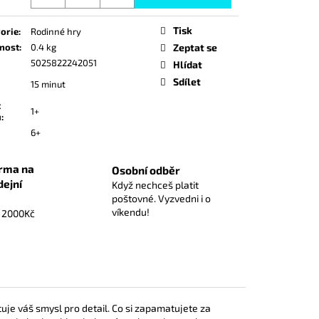
ICE)
á
Tisk
orie
:
Rodinné hry
nost
:
0.4 kg
Zeptat se
5025822242051
Hlídat
Sdílet
15 minut
t
1+
ů
:
6+
rma na
Osobní odběr
dejní
Když nechceš platit
poštovné. Vyzvedni i o
víkendu!
d 2000Kč
uje váš smysl pro detail. Co si zapamatujete za