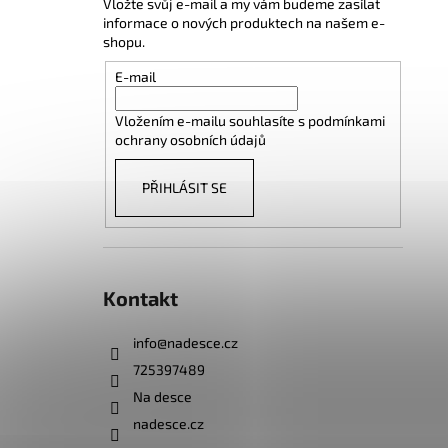
Vložte svůj e-mail a my vám budeme zasílat
informace o nových produktech na našem e-
shopu.
E-mail
Vložením e-mailu souhlasíte s
podmínkami
ochrany osobních údajů
PŘIHLÁSIT SE
Kontakt
info
@
nadesce.cz
725397489
Na desce
nadesce.cz