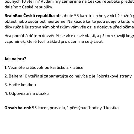
pouhých 10 vteřin? Vydání hry zaměřené na Českou republiku předsta
dalšího z České republiky.
BrainBox Česká republika
obsahuje 55 karetních her, z nichž každá
oblast nebo osobnost naší země. Na každé kartě jsou údaje o kultuře, 
díky ručně ilustrovaným obrázkům vám vše ožije doslova před očima
Hra pomáhá dětem dozvědět se více o své vlasti, a přitom rozvíjí kogn
vzpomínek, které tvoří základ pro učení na celý život.
Jak na hru?
1. Vezměte si libovolnou kartičku z krabice
2. Během 10 vteřin si zapamatujte co nejvíce z její obrázkové strany
3. Hoďte kostkou
4. Odpovězte na otázku
Obsah balení:
55 karet, pravidla, 1 přesýpací hodiny, 1 kostka