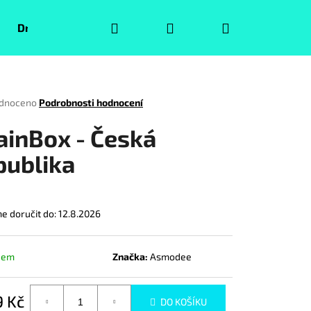
Hledat
Přihlášení
Nákupní
Druhá jakost
Pokémoni
Volný čas
Puzzle
košík
rné
dnoceno
Podrobnosti hodnocení
ení
tu
ainBox - Česká
publika
ček.
 doručit do:
12.8.2026
dem
Značka:
Asmodee
Následující
9 Kč
DO KOŠÍKU