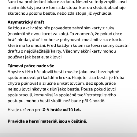
šanci na prohledání lokace za kolo. Nesmí se tedy zmýlit. Lovci
mají málokdy jasno v tom, zda stopa, kterou sledují, obsahuje
skutečnou polohu bestie, nebo zda stopa již vychladla.
Asymetrický draft
Každou akci v této hře provedete zahráním karty z ruky
(maximálně dvou karet za kolo). To znamená, že pokud chce
hráč hledat, útočit nebo se pohybovat, musí mít v ruce kartu,
která mu to umožní. Před každým kolem se lovci i šelmy účastní
draftu o nejdůležitější karty. Všechny akční karty mohou
používat jak bestie, tak lovci.
Týmová práce nade vše
Abyste v této hře ulovili bestii musíte jako lovci bezchybně
spolupracovat při každém kroku. Hrajete-li za bestii, je třeba
chytře plánovat a zručně unikat lovcům. Bez spolupráce
nejsou lovci nikdy tak silní jako bestie. Pouze pokud lovci
spolupracují, komunikují a společně tvoří strategii svého
postupu, mohou bestii skolit, než bude příliš pozdě.
Hra je určena pro
2-4 hráče od 14 let.
Pravidla a herní materiál jsou v češtině.
Z