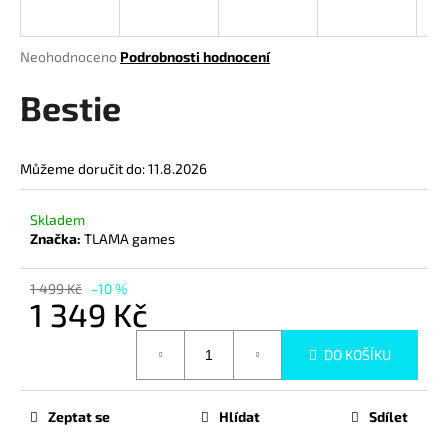
a
j
Průměrné
Neohodnoceno
Podrobnosti hodnocení
í
hodnocení
produktu
Bestie
t
je
?
0,0
z
Můžeme doručit do:
11.8.2026
5
hvězdiček.
Skladem
HLEDAT
Značka:
TLAMA games
1 499 Kč
–10 %
1 349 Kč
D
Měrná
o
DO KOŠÍKU
cena:
p
o
r
Zeptat se
Hlídat
Sdílet
u