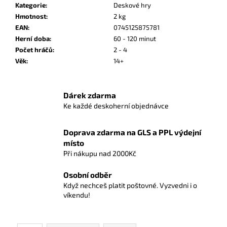
č
Kategorie
:
Deskové hry
u
Hmotnost
:
2 kg
j
EAN
:
0745125875781
e
Herní doba
:
60 - 120 minut
m
Počet hráčů
:
2 - 4
e
Věk
:
14+
OBALY
Dárek zdarma
NA
KARTY
Ke každé deskoherní objednávce
DIAMOND
GREEN:
STANDARD
Doprava zdarma na GLS a PPL výdejní
BLACK
místo
(63,5X88
Při nákupu nad 2000Kč
MM)
ČERNÉ
Osobní odběr
56
Když nechceš platit poštovné. Vyzvedni i o
Kč
víkendu!