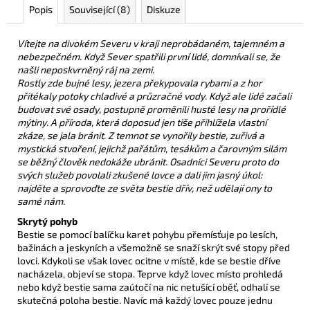
Popis
Související (8)
Diskuze
Vítejte na divokém Severu v kraji neprobádaném, tajemném a
nebezpečném. Když Sever spatřili první lidé, domnívali se, že
našli neposkvrněný ráj na zemi.
Rostly zde bujné lesy, jezera překypovala rybami a z hor
přitékaly potoky chladivé a průzračné vody. Když ale lidé začali
budovat své osady, postupně proměnili husté lesy na prořídlé
mýtiny. A příroda, která doposud jen tiše přihlížela vlastní
zkáze, se jala bránit. Z temnot se vynořily bestie, zuřivá a
mystická stvoření, jejichž pařátům, tesákům a čarovným silám
se běžný člověk nedokáže ubránit. Osadníci Severu proto do
svých služeb povolali zkušené lovce a dali jim jasný úkol:
najděte a sprovoďte ze světa bestie dřív, než udělají ony to
samé nám.
Skrytý pohyb
Bestie se pomocí balíčku karet pohybu přemísťuje po lesích,
bažinách a jeskyních a všemožně se snaží skrýt své stopy před
lovci. Kdykoli se však lovec ocitne v místě, kde se bestie dříve
nacházela, objeví se stopa. Teprve když lovec místo prohledá
nebo když bestie sama zaútočí na nic netušící oběť, odhalí se
skutečná poloha bestie. Navíc má každý lovec pouze jednu