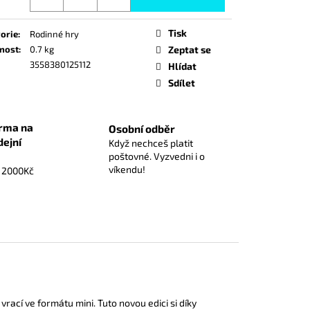
ZÁKLADNÍ HRA
Tisk
orie
:
Rodinné hry
nost
:
0.7 kg
Zeptat se
3558380125112
Hlídat
Sdílet
rma na
Osobní odběr
dejní
Když nechceš platit
poštovné. Vyzvedni i o
víkendu!
d 2000Kč
rací ve formátu mini. Tuto novou edici si díky