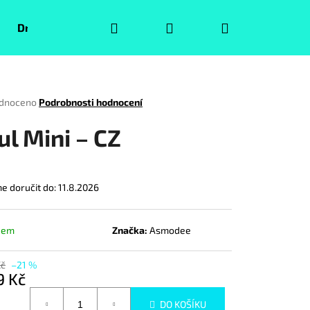
Hledat
Přihlášení
Nákupní
Druhá jakost
Pokémoni
Volný čas
Puzzle
košík
rné
dnoceno
Podrobnosti hodnocení
ení
tu
ul Mini – CZ
 doručit do:
11.8.2026
ček.
dem
Značka:
Asmodee
Kč
–21 %
Následující
9 Kč
á
DO KOŠÍKU