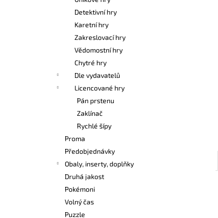
POKÉMON TCG: FIRST PARTNER
l
ILLUSTRATION COLLECTION - SERIES 3
Detektivní hry
1 099 Kč
Karetní hry
Zakreslovací hry
Vědomostní hry
Chytré hry
Dle vydavatelů
Licencované hry
Pán prstenu
Zaklínač
Rychlé šípy
Proma
Předobjednávky
Obaly, inserty, doplňky
Druhá jakost
Pokémoni
Volný čas
Puzzle