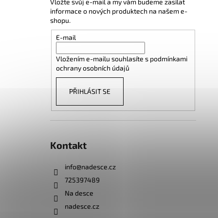
Vložte svůj e-mail a my vám budeme zasílat
informace o nových produktech na našem e-
shopu.
E-mail
Vložením e-mailu souhlasíte s
podmínkami
ochrany osobních údajů
PŘIHLÁSIT SE
Kontakt
info
@
nadesce.cz
725397489
Na desce
nadesce.cz