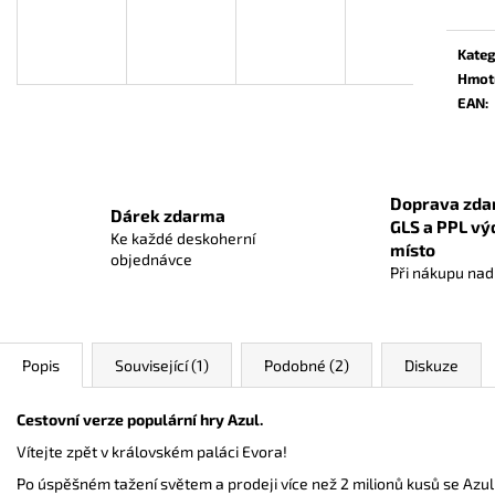
OBALY NA KARTY DIAMOND GREEN:
CARCASSONNE: 
STANDARD BLACK (63,5X88 MM) ČERNÉ
559 Kč
Kateg
56 Kč
Hmot
EAN
:
Doprava zda
Dárek zdarma
GLS a PPL vý
Ke každé deskoherní
místo
objednávce
Při nákupu na
Popis
Související (1)
Podobné (2)
Diskuze
Cestovní verze populární hry Azul.
Vítejte zpět v královském paláci Evora!
Po úspěšném tažení světem a prodeji více než 2 milionů kusů se Azul v