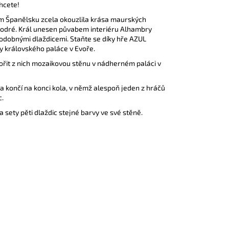
hcete!
ím Španělsku zcela okouzlila krása maurských
 modré. Král unesen půvabem interiéru Alhambry
podobnými dlaždicemi. Staňte se díky hře AZUL
ny královského paláce v Evoře.
vořit z nich mozaikovou stěnu v nádherném paláci v
a končí na konci kola, v němž alespoň jeden z hráčů
c.
a sety pěti dlaždic stejné barvy ve své stěně.