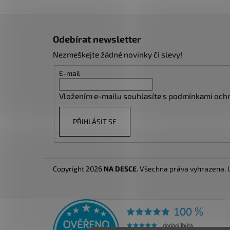
Z
á
Odebírat newsletter
p
Nezmeškejte žádné novinky či slevy!
a
t
E-mail
í
Vložením e-mailu souhlasíte s
podmínkami ochr
PŘIHLÁSIT SE
Copyright 2026
NA DESCE
. Všechna práva vyhrazena.