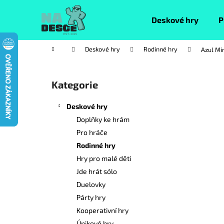
K
Přejít
na
o
Deskové hry
P
obsah
Zpět
Zpět
š
do
do
í
Domů
Deskové hry
Rodinné hry
Azul Min
k
obchodu
obchodu
P
o
Kategorie
Přeskočit
s
kategorie
t
Deskové hry
r
Doplňky ke hrám
a
Pro hráče
n
Rodinné hry
n
Hry pro malé děti
í
Jde hrát sólo
p
Duelovky
a
Párty hry
n
Kooperativní hry
e
Únikové hry