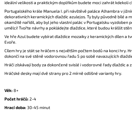
ideální velikosti a praktickým doplňkům budete moci zahrát kdekoli c
Portugalského krále Manuela I. při návštěvě paláce Alhambra v jižn
dekorativních keramických dlaždic azulejos. Ty byly původně bílé a
okamžitě nařídil, aby byl jeho vlastní palác v Portugalsku vyzdoben 
umělci! Tvořte návrhy a pokládejte dlaždice, které budou krášlit stě
Ve hře Azul budete vybírat dlaždice mozaiky z keramických dílen a t
Evoře.
Cílem hry je stát se hráčem s největším počtem bodů na konci hry. Hr
dokončí na své stěně vodorovnou řadu 5 po sobě navazujících dlaždi
Hráči získávají body za dokončené svislé i vodorovné řady dlaždic a z
Hráčské desky mají dvě strany pro 2 mírně odlišné varianty hry.
Věk:
8+
Počet hráčů:
2-4
Hrací doba:
30-45 minut