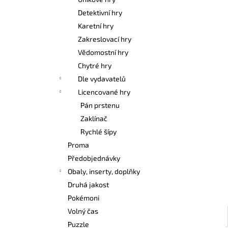
POKÉMON TCG: FIRST PARTNER
l
ILLUSTRATION COLLECTION - SERIES 3
Detektivní hry
1 099 Kč
Karetní hry
Zakreslovací hry
Vědomostní hry
Chytré hry
Dle vydavatelů
Licencované hry
Pán prstenu
Zaklínač
Rychlé šípy
Proma
Předobjednávky
Obaly, inserty, doplňky
Druhá jakost
Pokémoni
Volný čas
Puzzle