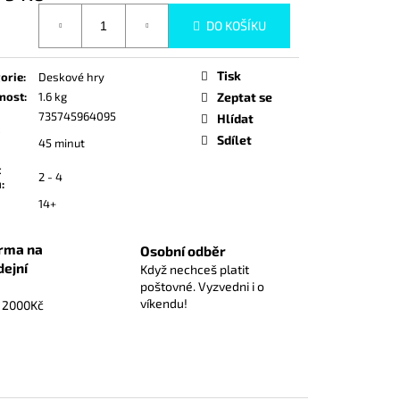
ICE)
á
DO KOŠÍKU
Tisk
orie
:
Deskové hry
nost
:
1.6 kg
Zeptat se
735745964095
Hlídat
Sdílet
45 minut
t
2 - 4
ů
:
14+
rma na
Osobní odběr
dejní
Když nechceš platit
poštovné. Vyzvedni i o
víkendu!
d 2000Kč