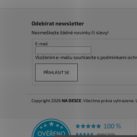
Z
á
Odebírat newsletter
p
Nezmeškejte žádné novinky či slevy!
a
t
E-mail
í
Vložením e-mailu souhlasíte s
podmínkami ochr
PŘIHLÁSIT SE
Copyright 2026
NA DESCE
. Všechna práva vyhrazena.