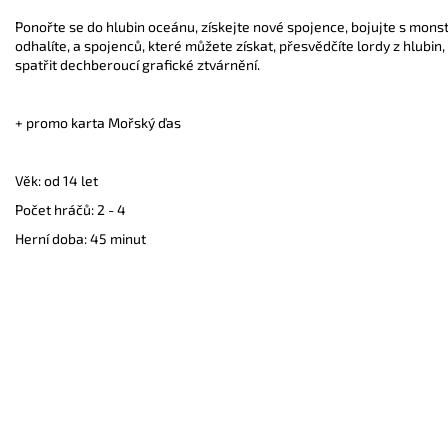
Ponořte se do hlubin oceánu, získejte nové spojence, bojujte s monst
odhalíte, a spojenců, které můžete získat, přesvědčíte lordy z hlubi
spatřit dechberoucí grafické ztvárnění.
+ promo karta Mořský ďas
Věk: od 14 let
Počet hráčů: 2 - 4
Herní doba: 45 minut