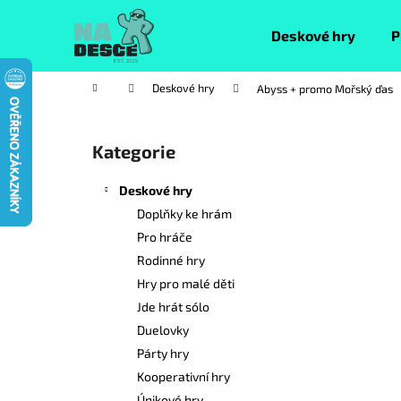
K
Přejít
na
o
Deskové hry
P
obsah
Zpět
Zpět
š
do
do
í
Domů
Deskové hry
Abyss + promo Mořský ďas
k
obchodu
obchodu
P
o
Kategorie
Přeskočit
s
kategorie
t
Deskové hry
r
Doplňky ke hrám
a
Pro hráče
n
Rodinné hry
n
Hry pro malé děti
í
Jde hrát sólo
p
Duelovky
a
Párty hry
n
Kooperativní hry
e
Únikové hry