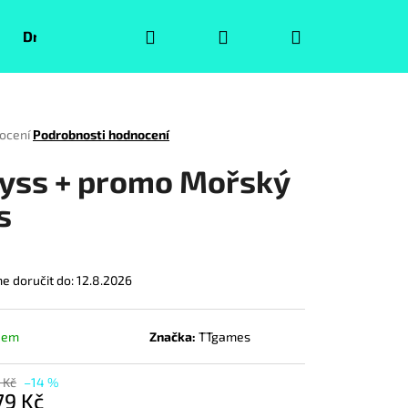
Hledat
Přihlášení
Nákupní
Druhá jakost
Pokémoni
Volný čas
Puzzle
košík
rné
ocení
Podrobnosti hodnocení
ení
tu
yss + promo Mořský
s
ček.
 doručit do:
12.8.2026
dem
Značka:
TTgames
Následující
 Kč
–14 %
79 Kč