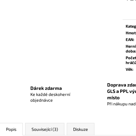
POKÉMON TCG: MEGA EVOLUTION -
SAGRADA (2. ED
Měrn
PITCH BLACK BOOSTER BUNDLE
cena:
849 Kč
999 Kč
Původně:
949 Kč
Kateg
Hmot
EAN
:
Herní
doba
:
Poče
hráč
Věk
:
Doprava zda
Dárek zdarma
GLS a PPL vý
Ke každé deskoherní
místo
objednávce
Při nákupu na
Popis
Související (3)
Diskuze