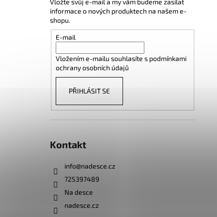
Vložte svůj e-mail a my vám budeme zasílat
informace o nových produktech na našem e-
shopu.
E-mail
Vložením e-mailu souhlasíte s
podmínkami
ochrany osobních údajů
PŘIHLÁSIT SE
Kontakt
info
@
nadesce.cz
725397489
Na desce
nadesce.cz