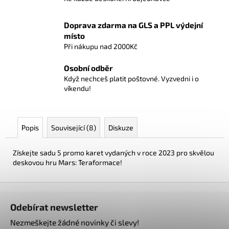
č
u
j
Doprava zdarma na GLS a PPL výdejní
e
místo
m
Při nákupu nad 2000Kč
e
Osobní odběr
Když nechceš platit poštovné. Vyzvedni i o
víkendu!
AZUL:
VITRÁŽE
SINTRY
616
Popis
Související (8)
Diskuze
Kč
Získejte sadu 5 promo karet vydaných v roce 2023 pro skvělou
deskovou hru Mars: Teraformace!
Z
á
Odebírat newsletter
p
Nezmeškejte žádné novinky či slevy!
a