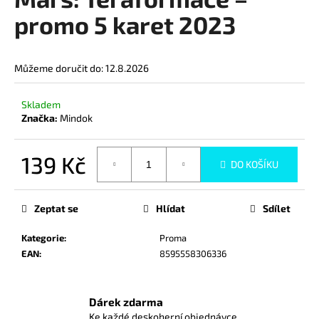
je
a
0,0
promo 5 karet 2023
z
j
5
í
hvězdiček.
Můžeme doručit do:
12.8.2026
t
?
Skladem
Značka:
Mindok
139 Kč
DO KOŠÍKU
HLEDAT
Měrná
cena:
Zeptat se
Hlídat
Sdílet
D
Kategorie
:
Proma
o
EAN
:
8595558306336
p
o
r
Dárek zdarma
u
Ke každé deskoherní objednávce